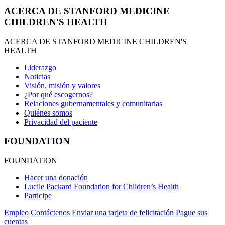
ACERCA DE STANFORD MEDICINE
CHILDREN'S HEALTH
ACERCA DE STANFORD MEDICINE CHILDREN'S
HEALTH
Liderazgo
Noticias
Visión, misión y valores
¿Por qué escogernos?
Relaciones gubernamentales y comunitarias
Quiénes somos
Privacidad del paciente
FOUNDATION
FOUNDATION
Hacer una donación
Lucile Packard Foundation for Children’s Health
Participe
Empleo
Contáctenos
Enviar una tarjeta de felicitación
Pague sus
cuentas