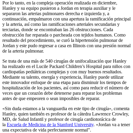
Por lo tanto, en la compleja operación realizada en diciembre,
Hanley y su equipo pusieron a Jordan en terapia auxiliar y le
separaron las arterias pulmonares derecha e izquierda y, a
continuación, empalmaron con una apertura la ramificación principal
y la arteria, así como las ramificaciones arteriales secundarias y
terciarias, donde se encontraban las 26 obstrucciones. Cada
obstrucción fue reparada o parcheada con tejidos humanos. Como
resultado del procedimiento, se curó la hipertensión pulmonar de
Jordan y este pudo regresar a casa en Illinois con una presión normal
de la arteria pulmonar.
Se trata de una más de 540 cirugías de unifocalización que Hanley
ha realizado en el Lucile Packard Children’s Hospital para niños con
cardiopatías pediátricas complejas y con muy buenos resultados.
Mediante su talento, energía y experiencia, Hanley puede utilizar
este innovador enfoque de una etapa para disminuir los tiempos de
hospitalización de los pacientes, así como para reducir el número de
veces que un corazón debe detenerse para reparar los problemas
antes de que empeoren o sean imposibles de reparar.
«Sin duda estamos a la vanguardia en este tipo de cirugía», comenta
Hanley, quien también es profesor de la cátedra Lawrence Crowley,
MD, de Salud Infantil y profesor de cirugía cardiotorácica de
la
Escuela de Medicina de la Stanford University
. «Jordan va a tener
una expectativa de vida perfectamente normal”.