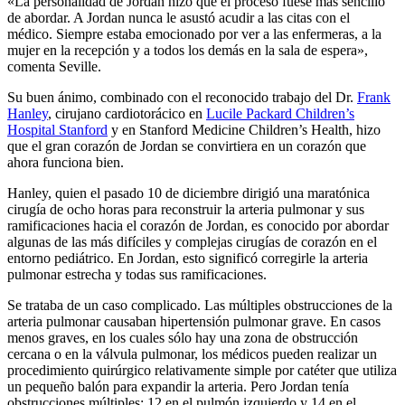
«La personalidad de Jordan hizo que el proceso fuese más sencillo
de abordar. A Jordan nunca le asustó acudir a las citas con el
médico. Siempre estaba emocionado por ver a las enfermeras, a la
mujer en la recepción y a todos los demás en la sala de espera»,
comenta Seville.
Su buen ánimo, combinado con el reconocido trabajo del Dr.
Frank
Hanley
, cirujano cardiotorácico en
Lucile Packard Children’s
Hospital Stanford
y en Stanford Medicine Children’s Health, hizo
que el gran corazón de Jordan se convirtiera en un corazón que
ahora funciona bien.
Hanley, quien el pasado 10 de diciembre dirigió una maratónica
cirugía de ocho horas para reconstruir la arteria pulmonar y sus
ramificaciones hacia el corazón de Jordan, es conocido por abordar
algunas de las más difíciles y complejas cirugías de corazón en el
entorno pediátrico. En Jordan, esto significó corregirle la arteria
pulmonar estrecha y todas sus ramificaciones.
Se trataba de un caso complicado. Las múltiples obstrucciones de la
arteria pulmonar causaban hipertensión pulmonar grave. En casos
menos graves, en los cuales sólo hay una zona de obstrucción
cercana o en la válvula pulmonar, los médicos pueden realizar un
procedimiento quirúrgico relativamente simple por catéter que utiliza
un pequeño balón para expandir la arteria. Pero Jordan tenía
obstrucciones múltiples: 12 en el pulmón izquierdo y 14 en el