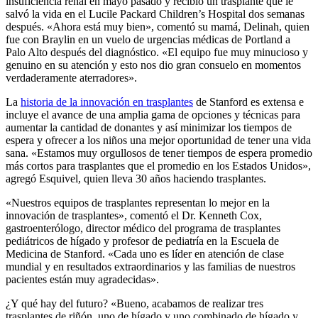
insuficiencia renal en mayo pasado y recibió un trasplante que le
salvó la vida en el Lucile Packard Children’s Hospital dos semanas
después. «Ahora está muy bien», comentó su mamá, Delinah, quien
fue con Braylin en un vuelo de urgencias médicas de Portland a
Palo Alto después del diagnóstico. «El equipo fue muy minucioso y
genuino en su atención y esto nos dio gran consuelo en momentos
verdaderamente aterradores».
La
historia de la innovación en trasplantes
de Stanford es extensa e
incluye el avance de una amplia gama de opciones y técnicas para
aumentar la cantidad de donantes y así minimizar los tiempos de
espera y ofrecer a los niños una mejor oportunidad de tener una vida
sana. «Estamos muy orgullosos de tener tiempos de espera promedio
más cortos para trasplantes que el promedio en los Estados Unidos»,
agregó Esquivel, quien lleva 30 años haciendo trasplantes.
«Nuestros equipos de trasplantes representan lo mejor en la
innovación de trasplantes», comentó el Dr. Kenneth Cox,
gastroenterólogo, director médico del programa de trasplantes
pediátricos de hígado y profesor de pediatría en la Escuela de
Medicina de Stanford. «Cada uno es líder en atención de clase
mundial y en resultados extraordinarios y las familias de nuestros
pacientes están muy agradecidas».
¿Y qué hay del futuro? «Bueno, acabamos de realizar tres
trasplantes de riñón, uno de hígado y uno combinado de hígado y