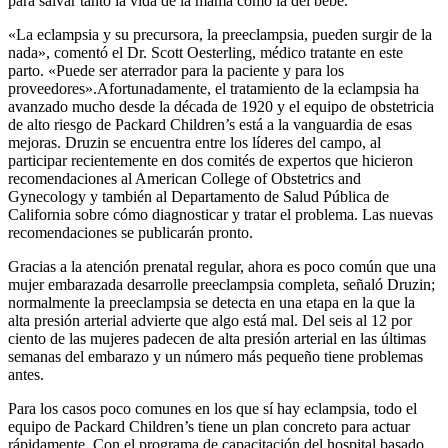
para salvar tanto la vida de la mamá como la del bebé.
«La eclampsia y su precursora, la preeclampsia, pueden surgir de la
nada», comentó el Dr. Scott Oesterling, médico tratante en este
parto. «Puede ser aterrador para la paciente y para los
proveedores».Afortunadamente, el tratamiento de la eclampsia ha
avanzado mucho desde la década de 1920 y el equipo de obstetricia
de alto riesgo de Packard Children’s está a la vanguardia de esas
mejoras. Druzin se encuentra entre los líderes del campo, al
participar recientemente en dos comités de expertos que hicieron
recomendaciones al American College of Obstetrics and
Gynecology y también al Departamento de Salud Pública de
California sobre cómo diagnosticar y tratar el problema. Las nuevas
recomendaciones se publicarán pronto.
Gracias a la atención prenatal regular, ahora es poco común que una
mujer embarazada desarrolle preeclampsia completa, señaló Druzin;
normalmente la preeclampsia se detecta en una etapa en la que la
alta presión arterial advierte que algo está mal. Del seis al 12 por
ciento de las mujeres padecen de alta presión arterial en las últimas
semanas del embarazo y un número más pequeño tiene problemas
antes.
Para los casos poco comunes en los que sí hay eclampsia, todo el
equipo de Packard Children’s tiene un plan concreto para actuar
rápidamente. Con el programa de capacitación del hospital basado