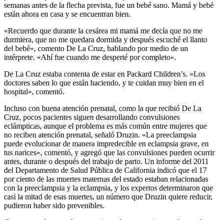
semanas antes de la flecha prevista, fue un bebé sano. Mamá y bebé
están ahora en casa y se encuentran bien.
«Recuerdo que durante la cesárea mi mamá me decía que no me
durmiera, que no me quedara dormida y después escuché el llanto
del bebé», comento De La Cruz, hablando por medio de un
intérprete. «Ahí fue cuando me desperté por completo».
De La Cruz estaba contenta de estar en Packard Children’s. «Los
doctores saben lo que están haciendo, y te cuidan muy bien en el
hospital», comentó.
Incluso con buena atención prenatal, como la que recibió De La
Cruz, pocos pacientes siguen desarrollando convulsiones
eclámpticas, aunque el problema es más común entre mujeres que
no reciben atención prenatal, señaló Druzin. «La preeclampsia
puede evolucionar de manera impredecible en eclampsia grave, en
tus narices», comentó, y agregó que las convulsiones pueden ocurrir
antes, durante o después del trabajo de parto. Un informe del 2011
del Departamento de Salud Pública de California indicó que el 17
por ciento de las muertes maternas del estado estaban relacionadas
con la preeclampsia y la eclampsia, y los expertos determinaron que
casi la mitad de esas muertes, un número que Druzin quiere reducir,
pudieron haber sido prevenibles.