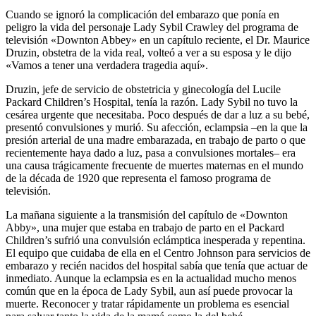
Cuando se ignoró la complicación del embarazo que ponía en
peligro la vida del personaje Lady Sybil Crawley del programa de
televisión «Downton Abbey» en un capítulo reciente, el Dr. Maurice
Druzin, obstetra de la vida real, volteó a ver a su esposa y le dijo
«Vamos a tener una verdadera tragedia aquí».
Druzin, jefe de servicio de obstetricia y ginecología del Lucile
Packard Children’s Hospital, tenía la razón. Lady Sybil no tuvo la
cesárea urgente que necesitaba. Poco después de dar a luz a su bebé,
presentó convulsiones y murió. Su afección, eclampsia –en la que la
presión arterial de una madre embarazada, en trabajo de parto o que
recientemente haya dado a luz, pasa a convulsiones mortales– era
una causa trágicamente frecuente de muertes maternas en el mundo
de la década de 1920 que representa el famoso programa de
televisión.
La mañana siguiente a la transmisión del capítulo de «Downton
Abby», una mujer que estaba en trabajo de parto en el Packard
Children’s sufrió una convulsión eclámptica inesperada y repentina.
El equipo que cuidaba de ella en el Centro Johnson para servicios de
embarazo y recién nacidos del hospital sabía que tenía que actuar de
inmediato. Aunque la eclampsia es en la actualidad mucho menos
común que en la época de Lady Sybil, aun así puede provocar la
muerte. Reconocer y tratar rápidamente un problema es esencial