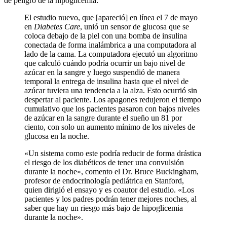
de peligro de la hipoglicemia:
El estudio nuevo, que [apareció] en línea el 7 de mayo
en
Diabetes Care
, unió un sensor de glucosa que se
coloca debajo de la piel con una bomba de insulina
conectada de forma inalámbrica a una computadora al
lado de la cama. La computadora ejecutó un algoritmo
que calculó cuándo podría ocurrir un bajo nivel de
azúcar en la sangre y luego suspendió de manera
temporal la entrega de insulina hasta que el nivel de
azúcar tuviera una tendencia a la alza. Esto ocurrió sin
despertar al paciente. Los apagones redujeron el tiempo
cumulativo que los pacientes pasaron con bajos niveles
de azúcar en la sangre durante el sueño un 81 por
ciento, con solo un aumento mínimo de los niveles de
glucosa en la noche.
«Un sistema como este podría reducir de forma drástica
el riesgo de los diabéticos de tener una convulsión
durante la noche», comento el Dr. Bruce Buckingham,
profesor de endocrinología pediátrica en Stanford,
quien dirigió el ensayo y es coautor del estudio. «Los
pacientes y los padres podrán tener mejores noches, al
saber que hay un riesgo más bajo de hipoglicemia
durante la noche».